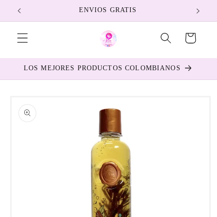
Ir
ENVIOS GRATIS
directamente
al contenido
Carrito
LOS MEJORES PRODUCTOS COLOMBIANOS
Ir
directamente
a la
información
del producto