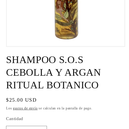
Abrir
elemento
SHAMPOO S.O.S
multimedia
1
en
CEBOLLA Y ARGAN
una
ventana
modal
RITUAL BOTANICO
Precio
$25.00 USD
habitual
Los
gastos de envío
se calculan en la pantalla de pago.
Cantidad