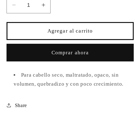
Reducir
Aumentar
cantidad
cantidad
para
para
SHAMPOO
SHAMPOO
Agregar al carrito
S.O.S
S.O.S
CEBOLLA
CEBOLLA
Y
Y
Comprar ahora
ARGAN
ARGAN
RITUAL
RITUAL
BOTANICO
BOTANICO
Para cabello seco, maltratado, opaco, sin
volumen, quebradizo y con poco crecimiento.
Share