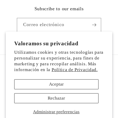
Subscribe to our emails
Correo electrónico
Facebook
https://www.instagram.com/alexa_sto
YouTube
TikTok
Valoramos su privacidad
Utilizamos cookies y otras tecnologías para
personalizar su experiencia, para fines de
marketing y para recopilar análisis. Más
País/región
información en la
Política de Privacidad.
USD $ | Estados Unidos
Aceptar
Formas
Rechazar
de
pago
Administrar preferencias
© 2026,
ALEXASTORE
Tecnología de Shopify