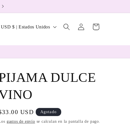
Welcome to our store
Iniciar
P
Carrito
USD $ | Estados Unidos
sesión
a
PIJAMA DULCE
e
VINO
g
Precio
$33.00 USD
Agotado
ó
habitual
Los
gastos de envío
se calculan en la pantalla de pago.
n