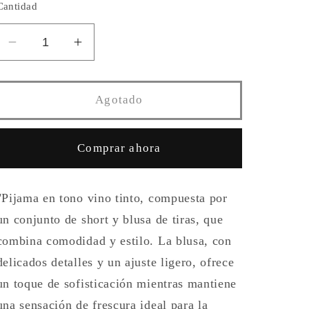
Cantidad
Reducir
Aumentar
cantidad
cantidad
para
para
PIJAMA
PIJAMA
Agotado
DULCE
DULCE
VINO
VINO
Comprar ahora
"Pijama en tono vino tinto, compuesta por
un conjunto de short y blusa de tiras, que
combina comodidad y estilo. La blusa, con
delicados detalles y un ajuste ligero, ofrece
un toque de sofisticación mientras mantiene
una sensación de frescura ideal para la