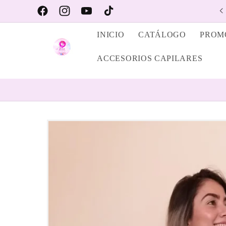
Ir
PRODUCTOS CAPILARES #1
directamente
Facebook
https://www.instagram.com/alexa_store_nyc/
YouTube
TikTok
al contenido
INICIO
CATÁLOGO
PROM
ACCESORIOS CAPILARES
Ir
directamente
a la
información
del producto