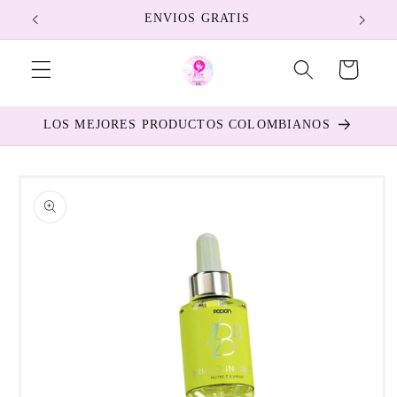
Ir
ENVIOS GRATIS
directamente
al contenido
Carrito
LOS MEJORES PRODUCTOS COLOMBIANOS
Ir
directamente
a la
información
del producto