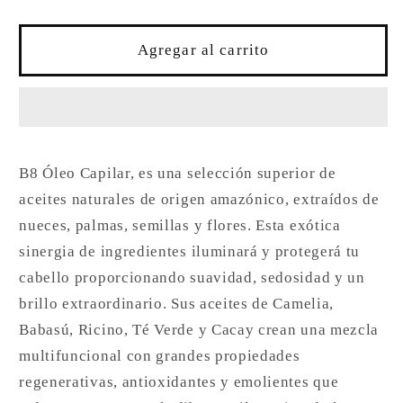
cantidad
cantidad
para
para
ÓLEO
ÓLEO
Agregar al carrito
B8
B8
BRILLO
BRILLO
INFINITO
INFINITO
B8 Óleo Capilar, es una selección superior de
aceites naturales de origen amazónico, extraídos de
nueces, palmas, semillas y flores. Esta exótica
sinergia de ingredientes iluminará y protegerá tu
cabello proporcionando suavidad, sedosidad y un
brillo extraordinario. Sus aceites de Camelia,
Babasú, Ricino, Té Verde y Cacay crean una mezcla
multifuncional con grandes propiedades
regenerativas, antioxidantes y emolientes que