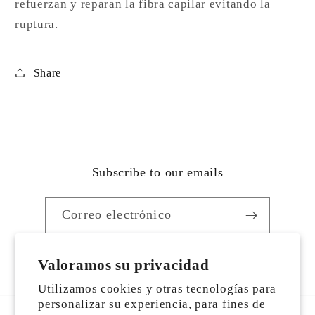
refuerzan y reparan la fibra capilar evitando la
ruptura.
Share
Subscribe to our emails
Correo electrónico
Facebook
https://www.instagram.com/alexa_sto
YouTube
TikTok
Valoramos su privacidad
Utilizamos cookies y otras tecnologías para
personalizar su experiencia, para fines de