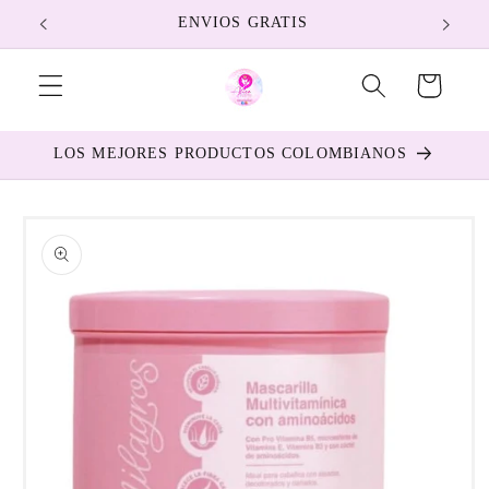
Ir
ENVIOS GRATIS
directamente
al contenido
Carrito
LOS MEJORES PRODUCTOS COLOMBIANOS
Ir
directamente
a la
información
del producto