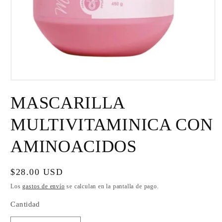
Abrir
elemento
MASCARILLA
multimedia
1
en
MULTIVITAMINICA CON
una
ventana
modal
AMINOACIDOS
Precio
$28.00 USD
habitual
Los
gastos de envío
se calculan en la pantalla de pago.
Cantidad