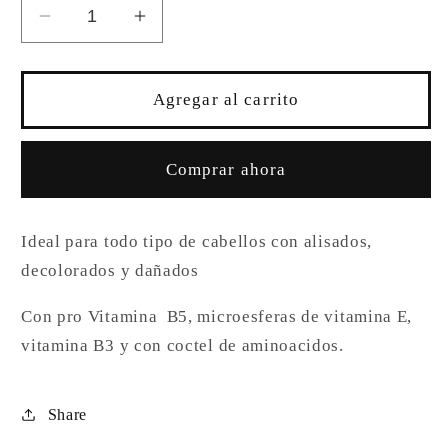
Reducir
Aumentar
cantidad
cantidad
para
para
MASCARILLA
MASCARILLA
Agregar al carrito
MULTIVITAMINICA
MULTIVITAMINICA
CON
CON
AMINOACIDOS
AMINOACIDOS
Comprar ahora
Ideal para todo tipo de cabellos con alisados,
decolorados y dañados
Con pro Vitamina B5, microesferas de vitamina E,
vitamina B3 y con coctel de aminoacidos.
Share