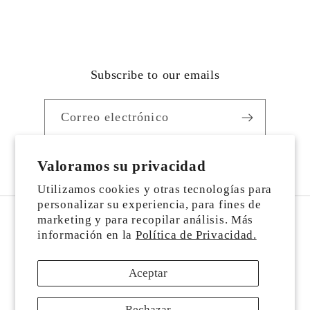
Subscribe to our emails
Correo electrónico
Facebook
https://www.instagram.com/alexa_sto
YouTube
TikTok
Valoramos su privacidad
Utilizamos cookies y otras tecnologías para
personalizar su experiencia, para fines de
marketing y para recopilar análisis. Más
País/región
información en la
Política de Privacidad.
USD $ | Estados Unidos
Aceptar
Formas
Rechazar