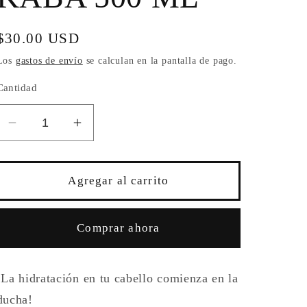
Precio
$30.00 USD
habitual
Los
gastos de envío
se calculan en la pantalla de pago.
Cantidad
Reducir
Aumentar
cantidad
cantidad
para
para
ACONDICIONADOR
ACONDICIONADOR
Agregar al carrito
DE
DE
CERAMIDAS
CERAMIDAS
KABA
KABA
Comprar ahora
500
500
ML
ML
¡La hidratación en tu cabello comienza en la
ducha!