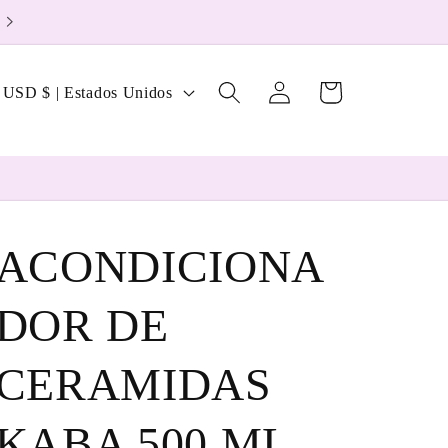
Welcome to our store
Iniciar
P
Carrito
USD $ | Estados Unidos
sesión
a
ACONDICIONA
e
DOR DE
g
CERAMIDAS
ó
KABA 500 ML
n