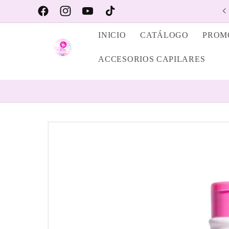
Ir
PRODUCTOS CAPILARES #1
directamente
Facebook
https://www.instagram.com/alexa_store_nyc/
YouTube
TikTok
al contenido
INICIO
CATÁLOGO
PROM
ACCESORIOS CAPILARES
Ir
directamente
a la
información
del producto