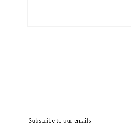
Abrir
elemento
multimedia
1
en
una
ventana
modal
Subscribe to our emails